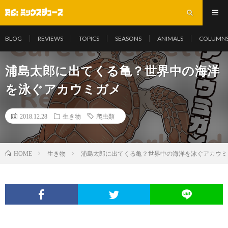
BLOG
REVIEWS
TOPICS
SEASONS
ANIMALS
COLUMN
浦島太郎に出てくる亀？世界中の海洋
を泳ぐアカウミガメ
2018.12.28
生き物
爬虫類
生き物
浦島太郎に出てくる亀？世界中の海洋を泳ぐアカウミ
HOME