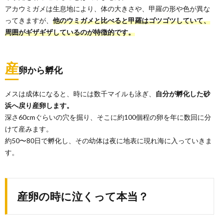
め
アカウミガメは生息地により、体の大きさや、甲羅の形や色が異な
ってきますが、
他のウミガメと比べると甲羅はゴツゴツしていて、
周囲がギザギザしているのが特徴的です。
産
卵から孵化
メスは成体になると、時には数千マイルも泳ぎ、
自分が孵化した砂
浜へ戻り産卵します。
深さ60cmぐらいの穴を掘り、そこに約100個程の卵を年に数回に分
けて産みます。
約50〜80日で孵化し、その幼体は夜に地表に現れ海に入っていきま
す。
産卵の時に泣くって本当？