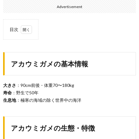
Advertisement
目次
1.
アカ
ウミ
ガメ
アカウミガメの基本情報
の基
本情
報
2.
大きさ
：90cm前後・体重70〜180kg
アカ
寿命
：野生で50年
ウミ
生息地
：極寒の海域の除く世界中の海洋
ガメ
の生
態・
特徴
アカウミガメの生態・特徴
2.1.
何を食