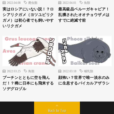
2022.04.08
爬虫類
2022.04.01
魚類
実はロシアにいない説！？ロ
最高級品ベルーガキャビア！
シアリクガメ（ヨツユビリク
乱獲されたオオチョウザメは
ガメ）は初心者でも飼いやす
すでに絶滅寸前
いリクガメ
2022.03.25
鳥類
2022.03.18
哺乳類
プーチンとともに空を飛ん
顔怖い？世界で唯一淡水のみ
だ！？稀に日本にも飛来する
に生息するバイカルアザラシ
ソデグロヅル
Back to Top