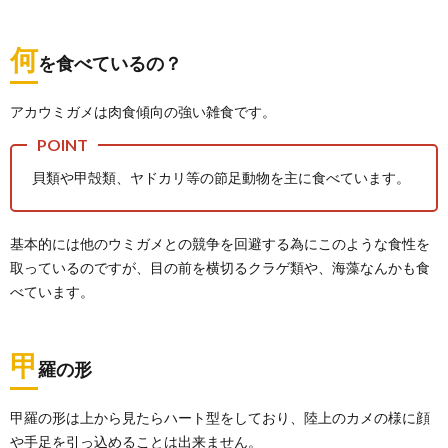
ミ
5.
何
を食べているの？
日本
での
産卵
アカウミガメは肉食傾向の強い雑食です。
地
6.
浦島
貝類や甲殻類、ヤドカリ等の節足動物を主に食べています。
太郎
のモ
デ
基本的には他のウミガメとの競争を回避する為にこのような食性を
ル？
取っているのですが、目の前を横切るクラゲ類や、海藻なんかも食
7.
べています。
なぜ
亀は
縁起
が良
甲
羅の形
い
の？
甲羅の形は上から見たらハート型をしており、陸上のカメの様に顔
8.
まと
や手足を引っ込めることは出来ません。