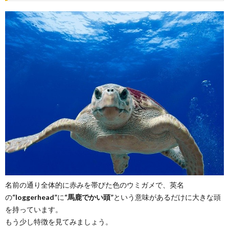
べてい
るの？
2.2.
甲羅の
形
2.3.
産卵か
ら孵化
3.
産卵
の時
に泣
くっ
て本
当？
4.
体内
名前の通り全体的に赤みを帯びた色のウミガメで、英名
から
の
“loggerhead”
に
“馬鹿でかい頭”
という意味があるだけに大きな頭
見つ
を持っています。
かる
海洋
もう少し特徴を見てみましょう。
のゴ