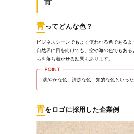
青
3.2.3.
ANNA
SUI（ア
青
ってどんな色？
ナス
イ）
ビジネスシーンでもよく使われる色であるよ
4.
白
自然界に目を向けても、空や海の色でもある
4.1.
ちを落ち着かせる効果もあります。
白っ
てど
んな
爽やかな色、清楚な色、知的な色といった
色？
4.2.
白を
青
ロゴ
をロゴに採用した企業例
に採
用し
た企
業例