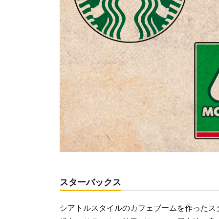
てど
んな
色？
2.2.
青を
ロゴ
に採
用し
た企
業例
2.2.1.
ANA
2.2.2.
ローソ
ン
スターバックス
2.2.3.
パナソ
ニック
シアトルスタイルのカフェブームを作ったス