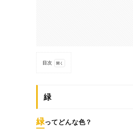
目次
1.
緑
1.1.
緑
緑っ
てど
んな
色？
緑
ってどんな色？
1.2.
緑を