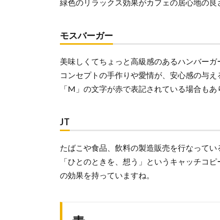
緑色のリラックス効果がカフェの居心地の良
3.
紫
3.1.
モスバーガー
紫っ
てど
美味しくてちょっと高級感のあるハンバーガ
んな
色？
コンセプトの手作りや愛情が、安心感の与え
3.2.
「M」の文字が赤で表記されている場合もあ
紫を
ロゴ
に採
JT
用し
た企
たばこや食品、飲料の製造販売を行なってい
業例
「ひとのときを、想う」というキャッチコピ
3.2.1.
の効果を持っていますね。
ヤマハ
3.2.2.
ガンホ
ー