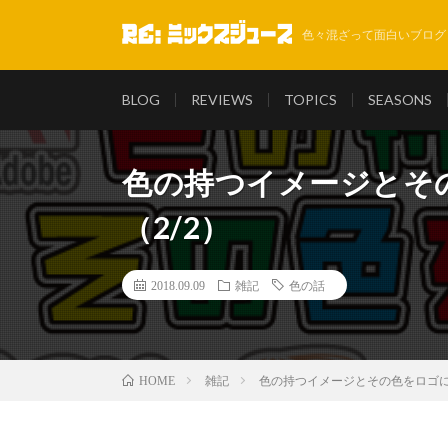
色々混ざって面白いブログ
BLOG
REVIEWS
TOPICS
SEASONS
色の持つイメージとそ
（2/2）
2018.09.09
雑記
色の話
雑記
色の持つイメージとその色をロゴに
HOME