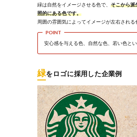
緑は自然をイメージさせる色で、
そこから派
ロゴ
に採
照的にある色です。
用し
周囲の雰囲気によってイメージが左右される
た企
業例
1.2.1.
安心感を与える色、自然な色、若い色とい
スター
バック
ス
緑
1.2.2.
をロゴに採用した企業例
モスバ
ーガー
1.2.3.
JT
2.
青
2.1.
青っ