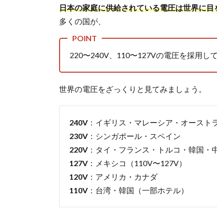
日本の家庭に供給されている電圧は世界に目を
グ
の
多くの国が、
違
い
3.
220〜240V、110〜127Vの電圧を
実
際
に
世界の電圧をざっくりと見てみましょう。
旅
行
に
240V
：イギリス・マレーシア・オースト
行
230V
：シンガポール・スペイン
く
前
220V
：タイ・フランス・トルコ・韓国・
に
127V
：メキシコ（110V〜127V）
注
120V
：アメリカ・カナダ
意
し
110V
：台湾・韓国（一部ホテル）
た
い