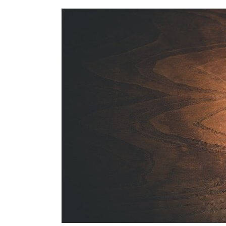
の
違
い
1.1.
なぜ
差が
ある
のか
1.2.
世界
の周
波数
の違
い
2.
各
国
の
プ
ラ