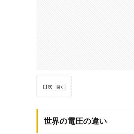
目次
1.
世
界
の
世界の電圧の違い
電
圧