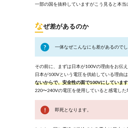
電
一部の国を抜粋していますがこう見ると本当
圧
と
プ
な
ラ
ぜ差があるのか
グ
一体なぜこんなにも差があるのでし
その前に、まずは日本が100Vの理由をお伝
日本が100Vという電圧を供給している理由
ないからで、安全性の面で100Vにしていま
220〜240Vの電圧を使用していると感電し
即死となります。