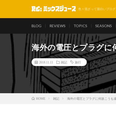
色々混ざって面白いブログ
BLOG
REVIEWS
TOPICS
SEASONS
海外の電圧とプラグに
2018.11.11
雑記
旅行
雑記
海外の電圧とプラグに何故こうも
HOME