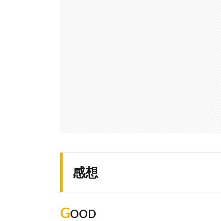
感想
G
OOD