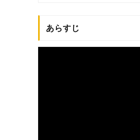
感
想
3.1.
あらすじ
GOOD
3.2.
BAD
3.3.
THINK
4.
ネ
タ
バ
レ
感
想
5.
3週
連続