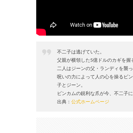
劇場
入場
者プ
レゼ
ント
『大
判ポ
スト
カー
不二子は逃げていた。
ド』
父親が横領した5億ドルのカギを握
とポ
二人はジーンの父・ランディを襲っ
スタ
ーリ
呪いの力によって人の心を操るビン
ーフ
子とジーン。
6.
ビンカムの鋭利な爪が今、不二子に
ま
出典：
公式ホームページ
と
め