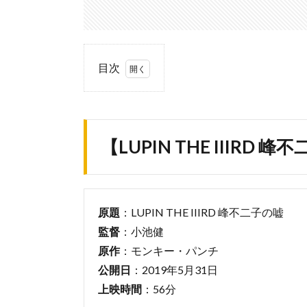
目次
1.
【LUPIN
THE
IIIRD 峰
【LUPIN THE IIIRD
不二子
の嘘】
の基本
情報
原題
：LUPIN THE IIIRD 峰不二子の嘘
2.
監督
：小池健
あ
ら
原作
：モンキー・パンチ
す
公開日
：2019年5月31日
じ
上映時間
：56分
3.