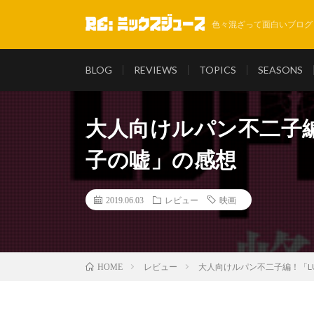
色々混ざって面白いブログ
BLOG
REVIEWS
TOPICS
SEASONS
大人向けルパン不二子編！「L
子の嘘」の感想
2019.06.03
レビュー
映画
レビュー
大人向けルパン不二子編！「LUPI
HOME