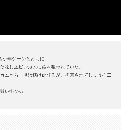
る少年ジーンとともに。
た殺し屋ビンカムに命を狙われていた。
カムから一度は逃げ延びるが、拘束されてしまう不二
襲い掛かる――！